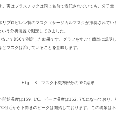
す。実はプラスチックは同じ名前で表記されていても、分子量
ポリプロピレン製のマスク（サージカルマスクが推奨されてい
という分析装置で測定してみました。
切り抜いてDSCで測定した結果です。グラフをすごく簡単に説
ほどマスクは溶けていることを意味します。
Fig. 3：マスク不織布部分のDSC結果
開始温度は159.1℃、ピーク温度は162.7℃になっており
.2℃付近から下向きのピークは開始しております。この現象は