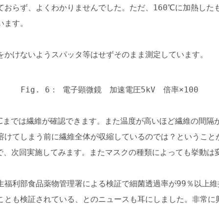
おらず、よくわかりませんでした。ただ、160℃に加熱したも
います。
をかけないようスパッタ等はせずそのまま測定しています。
Fig. 6： 電子顕微鏡 加速電圧5kV 倍率×100
0℃までは繊維が確認できます。また温度が高いほど繊維の間隔
溶けてしまう前に繊維全体が収縮しているのでは？ということ
ので、次回実施してみます。またマスクの種類によっても挙動は
生福利部食品薬物管理署による検証で細菌透過率が99％以上
ことも検証されている、とのニュースも耳にしました。非常に