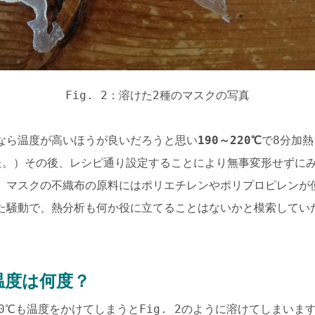
Fig. 2：溶けた2種のマスクの写真
なら温度が高いほうが良いだろうと思い
190～220℃
で8分加
た。）その後、レシピ通り設定することにより無事変形せずに
、マスクの不織布の原料にはポリエチレンやポリプロピレンが
た騒動で、熱分析も何か役に立てることはないかと模索してい
温度は何度？
0℃も温度をかけてしまうとFig. 2のように溶けてしまいま