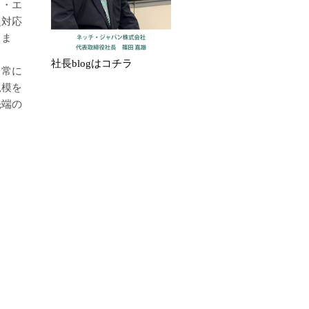
ス・エ
題対応
りま
社長blogはコチラ
て常に
規模を
先端の