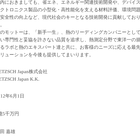
内におきましても、省エネ、エネルギー関連技術開発や、デバイ
クトロニクス製品の小型化・高性能化を支える材料評価、環境問
安全性の向上など、現代社会のキーとなる技術開発に貢献してお
。
のモットーは、「新手一生」、熱のリーディングカンパニーとし
い専門性と妥協を許さない品質を追求し、熱測定分野で東洋一の
るラボと熱のエキスパート達と共に、お客様のニーズに応える最
リューションを今後も提供してまいります。
ETZSCH Japan株式会社
ETZSCH Japan K.K.
012年6月1日
億5千万円
田 嘉雄