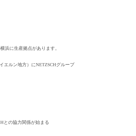
本の横浜に生産拠点があります。
elb（バイエルン地方）にNETZSCHグループ
 GmbHとの協力関係が始まる