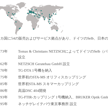
5カ国に54の販売およびサービス拠点があり、ドイツのSelb、日
873年
Tomas & Christians NETZSCHによってドイツのS
設立
962年
NETZSCH Geratebau GmbH 設立
970年
TG-DTA 1号機を納入
975年
世界初のSTA-MS オリフィスカップリング
985年
世界初STA-MS スキマーカップリング
986年
高温DSC 404開発
993年
TG-FTIR-カップリング 1号機納入、BRUKER Optik
995年
ネッチゲレイテバウ東京事務所 設立