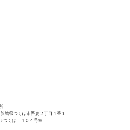
所
031 茨城県つくば市吾妻２丁目４番１
ルつくば ４０４号室