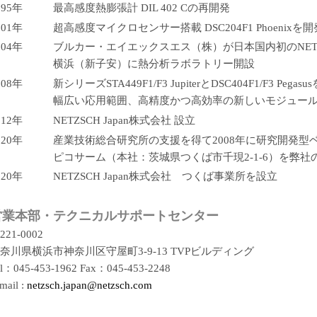
995年
最高感度熱膨張計 DIL 402 Cの再開発
001年
超高感度マイクロセンサー搭載 DSC204F1 Phoenixを開
004年
ブルカー・エイエックスエス（株）が日本国内初のNET
横浜（新子安）に熱分析ラボラトリー開設
008年
新シリーズSTA449F1/F3 JupiterとDSC404F1/F3 Pegas
幅広い応用範囲、高精度かつ高効率の新しいモジュー
012年
NETZSCH Japan株式会社 設立
020年
産業技術総合研究所の支援を得て2008年に研究開発型
ピコサーム（本社：茨城県つくば市千現2-1-6）を弊社
020年
NETZSCH Japan株式会社 つくば事業所を設立
営業本部・テクニカルサポートセンター
221-0002
奈川県横浜市神奈川区守屋町3-9-13 TVPビルディング
el：045-453-1962 Fax：045-453-2248
mail :
netzsch.japan@netzsch.com