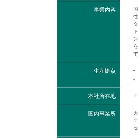
事業内容
国
性
タ
ド
ン
を
す
生産拠点
本社所在地
〒
国内事業所
大
〒
セ