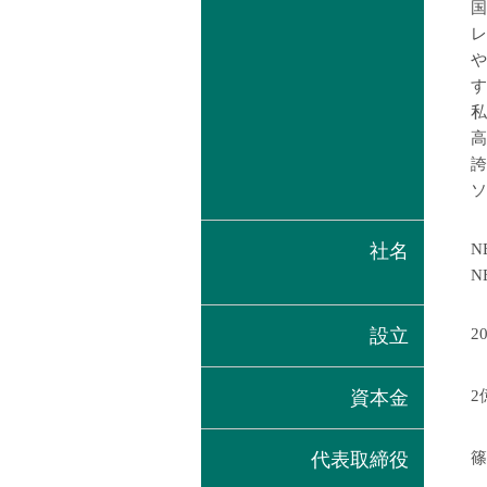
国
レ
や
す
私
高
誇
ソ
社名
N
N
設立
2
資本金
2
代表取締役
篠