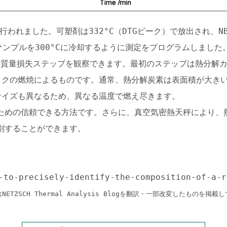
行われました。可塑剤は332°C（DTGピーク）で放出され、NB
、サンプルを300°Cに冷却するように測定をプログラムしました
つの質量損失ステップを観察できます。最初のステップは熱分解
ックの燃焼によるものです。通常、熱分解炭素は表面積が大き
サイズも異なるため、異なる温度で燃え尽きます。
ための信頼できる方法です。さらに、真空気密熱天秤により、
別することができます。
-to-precisely-identify-the-composition-of-a-r
NETZSCH Thermal Analysis Blogを翻訳・一部改変したものを掲載