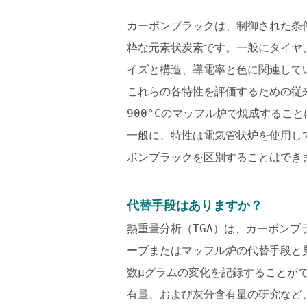
カーボンブラックは、制御された条
粋な元素状炭素です。一般にタイヤ
イズと構造、導電率と色に関連して
これらの各特性を評価するための従来
900°Cのマッフル炉で焼成する
一般に、特性は電気管状炉を使用し
ボンブラックを区別することはでき
代替手段はありますか？
熱重量分析（TGA）は、カーボン
ーブまたはマッフル炉の代替手段と
数μグラムの変化を記録することが
有量、および灰分含有量の研究など