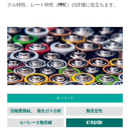
クル特性、レート特性（
MMC
）の評価に役立ちます。
キーワード
活物質焼結、 発生ガス分析
熱安定性
セパレータ熱収縮
釘刺試験