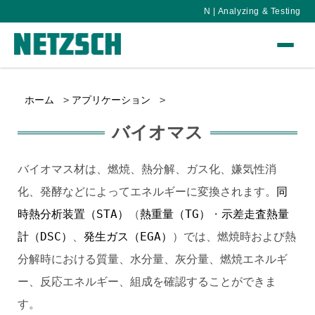
N | Analyzing & Testing
ホーム
アプリケーション
バイオマス
バイオマス材は、燃焼、熱分解、ガス化、嫌気性消
化、発酵などによってエネルギーに変換されます。
同
時熱分析装置（STA）
（
熱重量（TG）
・
示差走査熱量
計（DSC）
、
発生ガス（EGA）
）では、燃焼時および熱
分解時における質量、水分量、灰分量、燃焼エネルギ
ー、反応エネルギー、組成を確認することができま
す。