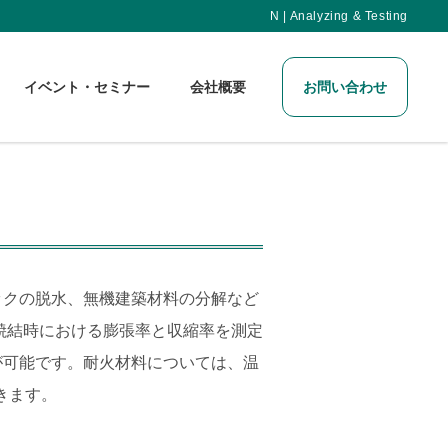
N | Analyzing & Testing
イベント・セミナー
会社概要
お問い合わせ
ックの脱水、無機建築材料の分解など
焼結時における膨張率と収縮率を測定
が可能です。耐火材料については、温
きます。