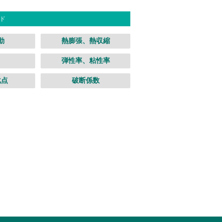
ド
動
熱膨張、熱収縮
弾性率、粘性率
化点
破断係数