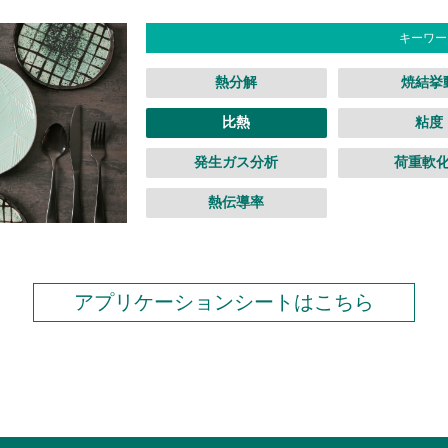
キーワー
熱分解
焼結挙
比熱
粘度
発生ガス分析
荷重軟
熱伝導率
アプリケーションシートはこちら