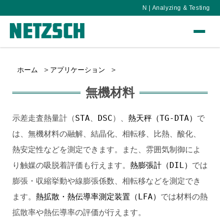
N | Analyzing & Testing
ホーム
アプリケーション
無機材料
示差走査熱量計（
STA
、
DSC
）、
熱天秤（TG-DTA）
で
は、無機材料の融解、結晶化、相転移、比熱、酸化、
熱安定性などを測定できます。また、雰囲気制御によ
り触媒の吸脱着評価も行えます。
熱膨張計（DIL）
では
膨張・収縮挙動や線膨張係数、相転移などを測定でき
ます。
熱拡散・熱伝導率測定装置（LFA）
では材料の熱
拡散率や熱伝導率の評価が行えます。