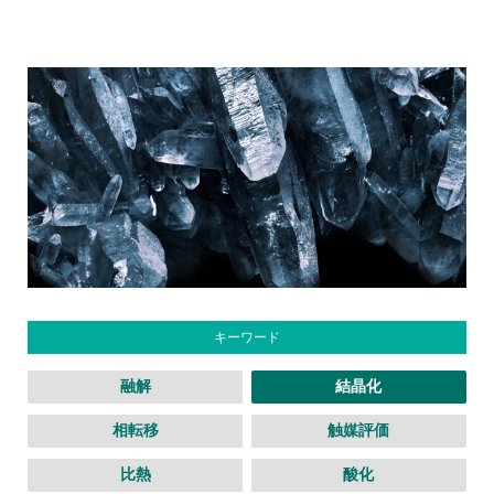
キーワード
融解
結晶化
相転移
触媒評価
比熱
酸化