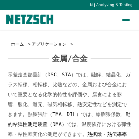
N | Analyzing & Testing
ホーム
アプリケーション
金属/合金
示差走査熱量計（
DSC
、
STA
）では、融解、結晶化、ガ
ラス転移、相転移、比熱などの、金属および合金にお
いて重要となる化学的特性を評価や、腐食による影
響、酸化、還元、磁気相転移、熱安定性などを測定で
きます。熱膨張計（
TMA
、
DIL
）では、線膨張係数、
動
的粘弾性測定装置（DMA）
では、温度依存における弾性
率・粘性率変化の測定ができます。
熱拡散・熱伝導率