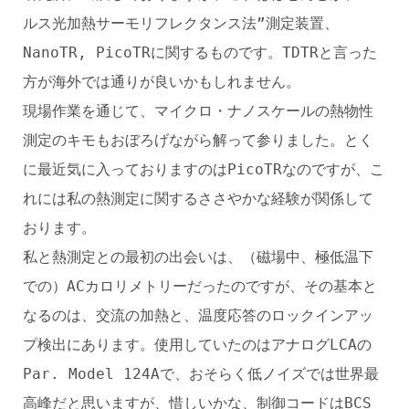
ルス光加熱サーモリフレクタンス法”測定装置、
NanoTR, PicoTRに関するものです。TDTRと言った
方が海外では通りが良いかもしれません。
現場作業を通じて、マイクロ・ナノスケールの熱物性
測定のキモもおぼろげながら解って参りました。とく
に最近気に入っておりますのはPicoTRなのですが、こ
れには私の熱測定に関するささやかな経験が関係して
おります。
私と熱測定との最初の出会いは、（磁場中、極低温下
での）ACカロリメトリーだったのですが、その基本と
なるのは、交流の加熱と、温度応答のロックインアッ
プ検出にあります。使用していたのはアナログLCAの
Par. Model 124Aで、おそらく低ノイズでは世界最
高峰だと思いますが、惜しいかな、制御コードはBCS