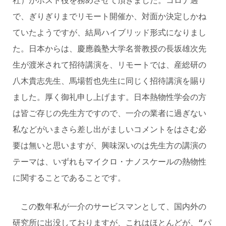
社）がホスト役を務めさせて頂きました。コロナ過
で、ぎりぎりまでリモート開催か、対面か決定しかね
ていたようですが、結局ハイブリッド形式になりまし
た。日本からは、慶應義塾大学名誉教授の長坂雄次先
生が渡米されて招待講演を、リモートでは、産総研の
八木貴志先生、馬場哲也先生に同じく招待講演を賜り
ました。厚く御礼申し上げます。日本熱物性学会の方
は皆ご存じの先生方ですので、一介の業者に過ぎない
私などがいまさら差し出がましいコメントをはさむ必
要は無いと思いますが、興味深いのは先生方の講演の
テーマは、いずれもマイクロ・ナノスケールの熱物性
に関することであることです。
この数年私が一介のサービスマンとして、国内外の
研究所に出没しておりますが、これはほとんどが、“パ