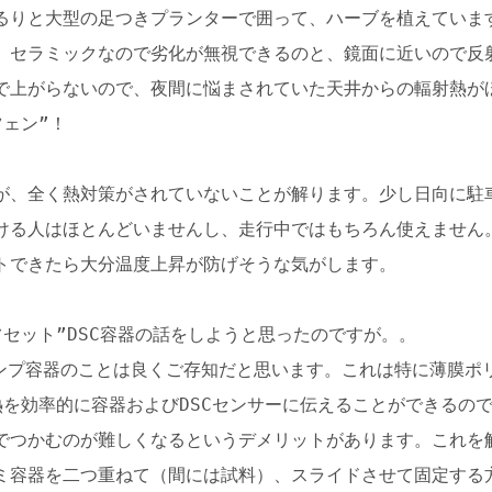
るりと大型の足つきプランターで囲って、ハーブを植えていま
。セラミックなので劣化が無視できるのと、鏡面に近いので反
で上がらないので、夜間に悩まされていた天井からの輻射熱が
ェン”！
が、全く熱対策がされていないことが解ります。少し日向に駐
ける人はほとんどいませんし、走行中ではもちろん使えません
トできたら大分温度上昇が防げそうな気がします。
セット”DSC容器の話をしようと思ったのですが。。
リンプ容器のことは良くご存知だと思います。これは特に薄膜ポ
熱を効率的に容器およびDSCセンサーに伝えることができるの
でつかむのが難しくなるというデメリットがあります。これを
ミ容器を二つ重ねて（間には試料）、スライドさせて固定する