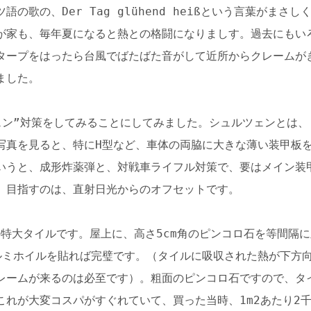
の歌の、Der Tag glühend heißという言葉がまさ
が家も、毎年夏になると熱との格闘になりましす。過去にもい
タープをはったら台風でばたばた音がして近所からクレームが
ました。
ェン”対策をしてみることにしてみました。シュルツェンとは、
写真を見ると、特にH型など、車体の両脇に大きな薄い装甲板
いうと、成形炸薬弾と、対戦車ライフル対策で、要はメイン装
。目指すのは、直射日光からのオフセットです。
の特大タイルです。屋上に、高さ5cm角のピンコロ石を等間隔
ルミホイルを貼れば完璧です。（タイルに吸収された熱が下方
レームが来るのは必至です）。粗面のピンコロ石ですので、タ
これが大変コスパがすぐれていて、買った当時、1m2あたり2