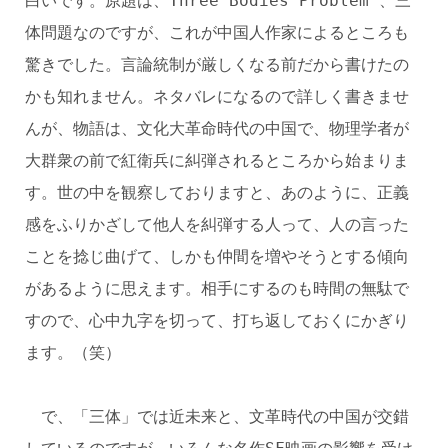
白いです。原題は、Three Bodies Problem 、三
体問題なのですが、これが中国人作家によるところも
驚きでした。言論統制が厳しくなる前だから書けたの
かも知れません。ネタバレになるので詳しく書きませ
んが、物語は、文化大革命時代の中国で、物理学者が
大群衆の前で紅衛兵に糾弾されるところから始まりま
す。世の中を観察しておりますと、あのように、正義
感をふりかざして他人を糾弾する人って、人の言った
ことを捻じ曲げて、しかも仲間を増やそうとする傾向
があるように思えます。相手にするのも時間の無駄で
すので、心中九字を切って、打ち返しておくにかぎり
ます。（笑）
で、「三体」では近未来と、文革時代の中国が交錯