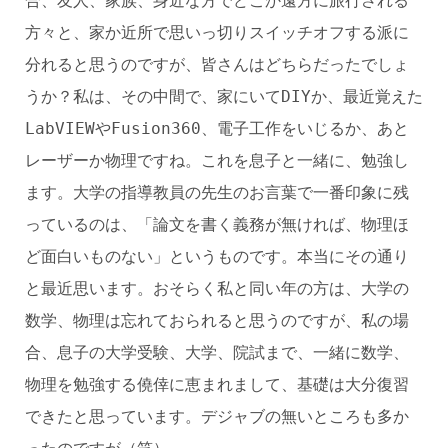
合、友人、家族、身近な方でどこか遠方に旅行される
方々と、家か近所で思いっ切りスイッチオフする派に
分れると思うのですが、皆さんはどちらだったでしょ
うか？私は、その中間で、家にいてDIYか、最近覚えた
LabVIEWやFusion360、電子工作をいじるか、あと
レーザーか物理ですね。これを息子と一緒に、勉強し
ます。大学の指導教員の先生のお言葉で一番印象に残
っているのは、「論文を書く義務が無ければ、物理ほ
ど面白いものない」というものです。本当にその通り
と最近思います。おそらく私と同い年の方は、大学の
数学、物理は忘れておられると思うのですが、私の場
合、息子の大学受験、大学、院試まで、一緒に数学、
物理を勉強する僥倖に恵まれまして、基礎は大分復習
できたと思っています。デジャブの無いところも多か