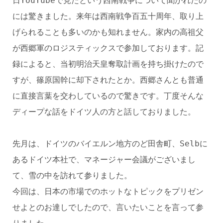
日YouTubeで見たという西南戦争について聞かれたの
には驚きました。来年は西南戦争百五十周年、取り上
げられることも多いのかも知れません。家内の高祖父
が西郷軍のロジスティックスで参加しております。記
録によると、当初明治天皇奪取計画を持ち掛けたので
すが、篠原国幹に却下されたとか。西郷さんとも普通
に直接言葉を交わしているので驚きです。丁度そんな
ディープな話をドイツ人の方と話しておりました。
先月は、ドイツのバイエルン地方のど田舎町、Selbに
あるドイツ本社で、マネージャー会議がございまし
て、雪の中を訪れて参りました。
今回は、日本の市場でのホットなトピックをプリゼン
せよとのお達しでしたので、言いたいことを言って参