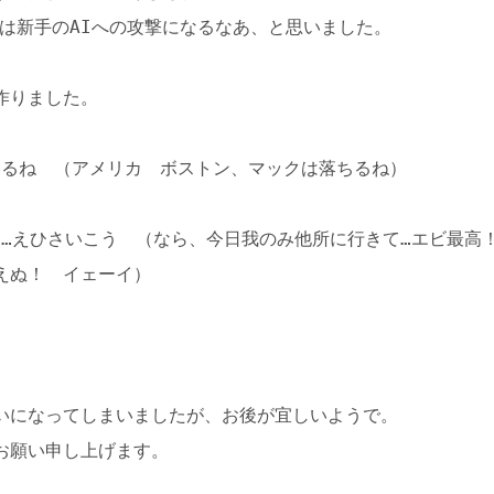
これは新手のAIへの攻撃になるなあ、と思いました。
作りました。
ちるね （アメリカ ボストン、マックは落ちるね）
）
…えひさいこう （なら、今日我のみ他所に行きて…エビ最高
燃えぬ！ イェーイ）
と
いになってしまいましたが、お後が宜しいようで。
お願い申し上げます。