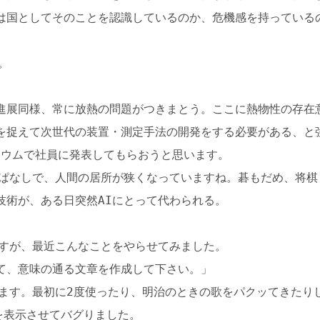
は国としてそのことを認識しているのか、危機感を持っている
。
進展同様、常に放熱の問題がつきまとう。ここに熱物性の存在
を捉えて次世代の装置・測定手法の開発をする必要がある、と
ジウムで社員に発表してもらおうと思います。
っぱなしで、人間の居所が狭くなっていますね。碁もだめ、将棋
技術が、ある日突然AIにとって代わられる。
ですが、最近こんなことをやらせてみました。
て、意味の通る文章を作成して下さい。」
ります。最初に2度使ったり、明治のときの歌をパクッてきたり
ドを表示させてバグりました。