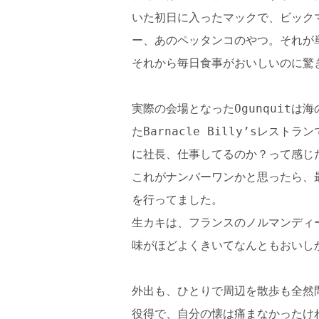
いた初日に入ったマックで、ビック
ー、あのペッタンコのやつ。それが
それから毎日食事がおいしいのに驚
実際の会場となったOgunquit
たBarnacle Billy’sレ
に社長、仕事してるのか？って感じ
これがナンバーワンかと思ったら、
を行ってました。
生カキは、フランスのノルマンディ
味がほどよくきいてなんともおいし
外出も、ひとりで周辺を散歩も全然問題
役得で、自分の懐は痛まなかったけ