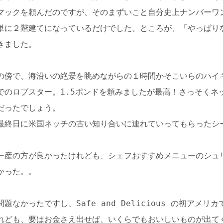
マックを頼んだのですが、そのまずいこと自分史上ナンバーワ
単に２階建てになっているだけでした。ところが、「やっぱり
きました。
は海の傍で、海沿いの絶景を眺めながらの１時間かそこいらのハ
ストランでのロブスター。1.5ポンドを頼みましたが最高！さっそく
だったでしょう。
最終日に米国ネッチの古い知り合いに連れていってもらったシ
ー産の方が良かったけれども、シェフおすすめメニューのシュ
かった。。
なかったですし、Safe and Delicious の初アメリカ
れども、要はお金さえ出せば、いくらでもおいしいものが出て