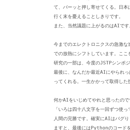
て、バーッと押し寄せてくる。日本
行く末を憂えることしきりです。
また、当然議題に上がるのはAIです
今までのエレクトロニクスの急激な
での放熱にシフトしています。ここ
研究の一部は、今度のJSTPシンポ
最後に、なんだか最近AIにやられ
ってくれる。一生かかって取得した
何かAIをいじめてやれと思ったの
「いろは四十八文字を一回ずつ使っ
人間の完勝です。確実にAIはバグ
ますと、最後にはPythonのコー