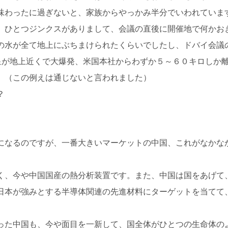
味わったに過ぎないと、家族からやっかみ半分でいわれていま
、ひとつジンクスがありまして、会議の直後に開催地で何かお
の水が全て地上にぶちまけられたくらいでしたし、ドバイ会議
星が地上近くで大爆発、米国本社からわずか５～６０キロしか
。（この例えは通じないと言われました）
？
になるのですが、一番大きいマーケットの中国、これがなかな
く、今や中国国産の熱分析装置です。また、中国は国をあげて
日本が強みとする半導体関連の先進材料にターゲットを当てて
った中国も、今や面目を一新して、国全体がひとつの生命体の