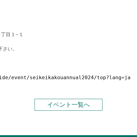
４丁目１−１
下さい。
ide/event/seikeikakouannual2024/top?lang=ja
イベント一覧へ