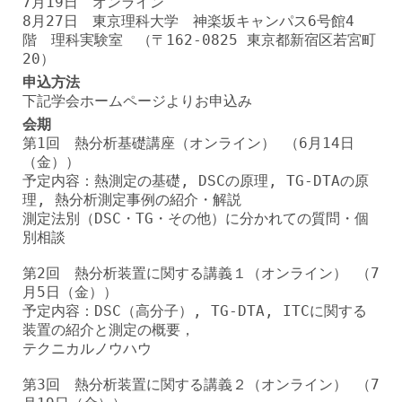
7月19日 オンライン
8月27日 東京理科大学 神楽坂キャンパス6号館4
階 理科実験室 （〒162-0825 東京都新宿区若宮町
20）
申込方法
下記学会ホームページよりお申込み
会期
第1回 熱分析基礎講座（オンライン） （6月14日
（金））
予定内容：熱測定の基礎, DSCの原理, TG-DTAの原
理, 熱分析測定事例の紹介・解説
測定法別（DSC・TG・その他）に分かれての質問・個
別相談
第2回 熱分析装置に関する講義１（オンライン） （7
月5日（金））
予定内容：DSC（高分子）, TG-DTA, ITCに関する
装置の紹介と測定の概要，
テクニカルノウハウ
第3回 熱分析装置に関する講義２（オンライン） （7