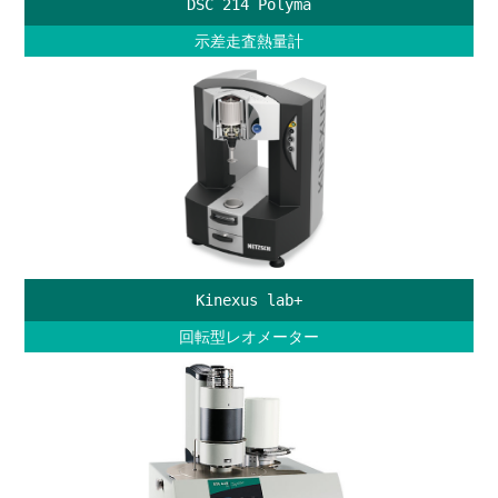
DSC 214 Polyma
示差走査熱量計
Kinexus lab+
回転型レオメーター