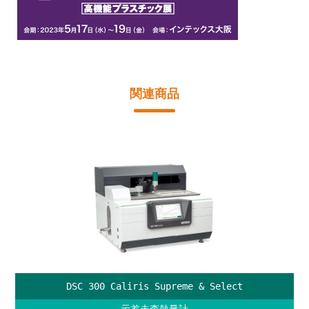
関連商品
DSC 300 Caliris Supreme & Select