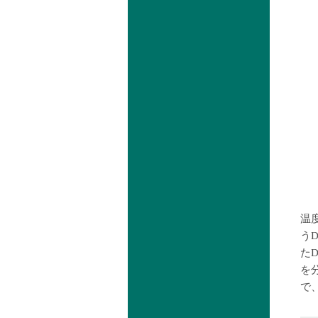
温
う
た
を
で