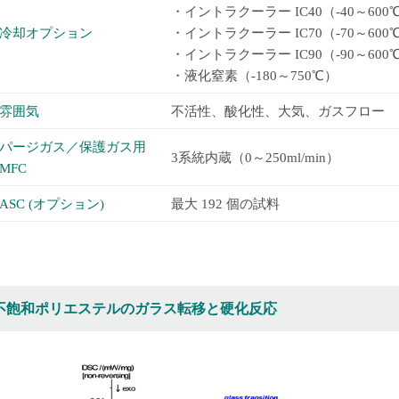
・イントラクーラー IC40（-40～600
冷却オプション
・イントラクーラー IC70（-70～600
・イントラクーラー IC90（-90～600
・液化窒素（-180～750℃）
雰囲気
不活性、酸化性、大気、ガスフロー
パージガス／保護ガス用
3系統内蔵（0～250ml/min）
MFC
ASC (オプション)
最大 192 個の試料
不飽和ポリエステルのガラス転移と硬化反応