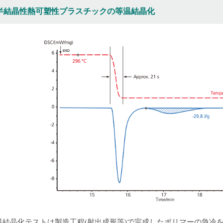
半結晶性熱可塑性プラスチックの等温結晶化
温結晶化テストは製造工程(射出成形等)で完成したポリマーの急冷