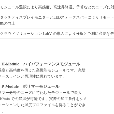
モジュール選択により高感度、高速昇降温、予算などのニーズに
タッチディスプレイモニターとLEDステータスバーによりリモー
能の向上
クラウドソリューション LabV の導入により分析と予測に必要な
H-Module ハイパフォーマンスモジュール
感度と高精度を備えた高機能モジュールです。完璧
ベースラインと再現性に優れています。
P-Module ポリマーモジュール
リマー分野のニーズに特化したモジュールで最大
00K/min での昇温が可能です。実際の加工条件をシミ
レーションした温度プロファイルを得ることができ
す。