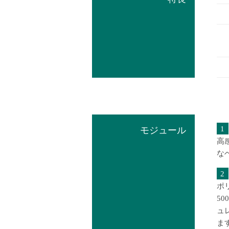
1
モジュール
高
な
2
ポ
5
ュ
ま