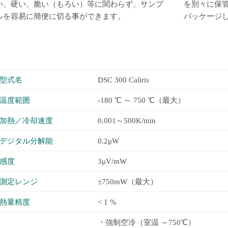
い、硬い、脆い（もろい）等に関わらず、サンプ
を別々に保
ルを容易に簡便に切る事ができます。
パッケージ
型式名
DSC 300 Caliris
温度範囲
-180 ℃ ～ 750 ℃（最大）
加熱／冷却速度
0.001～500K/min
デジタル分解能
0.2μW
感度
3μV/mW
測定レンジ
±750mW（最大）
熱量精度
< 1 %
・強制空冷（室温 ～750℃）