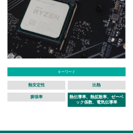
キーワード
熱安定性
比熱
膨張率
熱伝導率、熱拡散率、ゼーベ
ック係数、電気伝導率