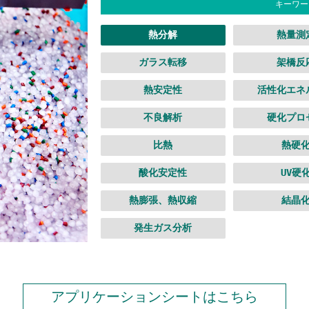
キーワー
熱分解
熱量測
ガラス転移
架橋反
熱安定性
活性化エネ
不良解析
硬化プロ
比熱
熱硬
酸化安定性
UV硬
熱膨張、熱収縮
結晶
発生ガス分析
アプリケーションシートはこちら