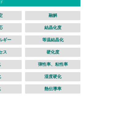
ド
定
融解
応
結晶化度
ルギー
等温結晶化
セス
硬化度
化
弾性率、粘性率
化
湿度硬化
化
熱伝導率