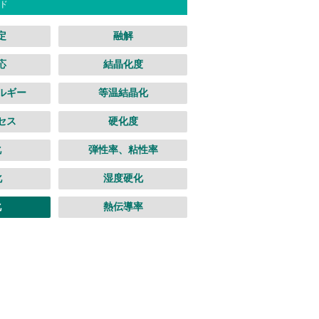
ド
定
融解
応
結晶化度
ルギー
等温結晶化
セス
硬化度
化
弾性率、粘性率
化
湿度硬化
化
熱伝導率