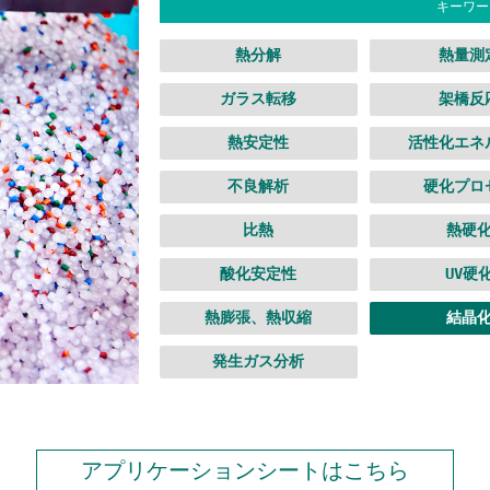
キーワー
熱分解
熱量測
ガラス転移
架橋反
熱安定性
活性化エネ
不良解析
硬化プロ
比熱
熱硬
酸化安定性
UV硬
熱膨張、熱収縮
結晶
発生ガス分析
アプリケーションシートはこちら