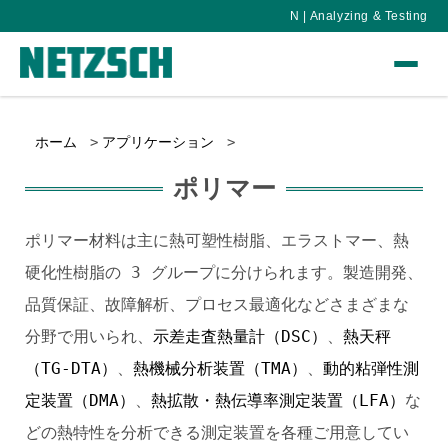
N | Analyzing & Testing
ホーム
アプリケーション
ポリマー
ポリマー材料は主に熱可塑性樹脂、エラストマー、熱
硬化性樹脂の 3 グループに分けられます。製造開発、
品質保証、故障解析、プロセス最適化などさまざまな
分野で用いられ、
示差走査熱量計（DSC）
、
熱天秤
（TG-DTA）
、
熱機械分析装置（TMA）
、
動的粘弾性測
定装置（DMA）
、
熱拡散・熱伝導率測定装置（LFA）
な
どの熱特性を分析できる測定装置を各種ご用意してい