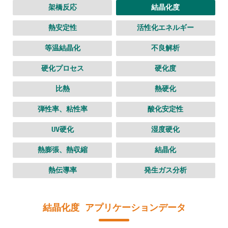
架橋反応
結晶化度
熱安定性
活性化エネルギー
等温結晶化
不良解析
硬化プロセス
硬化度
比熱
熱硬化
弾性率、粘性率
酸化安定性
UV硬化
湿度硬化
熱膨張、熱収縮
結晶化
熱伝導率
発生ガス分析
結晶化度 アプリケーションデータ