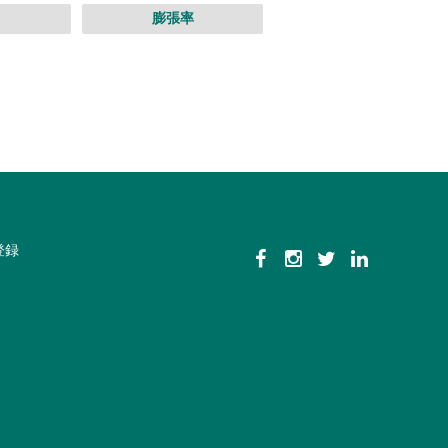
膨張率
登録