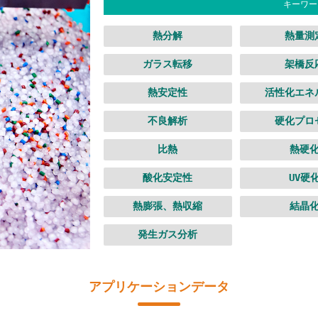
キーワー
熱分解
熱量測
ガラス転移
架橋反
熱安定性
活性化エネ
不良解析
硬化プロ
比熱
熱硬
酸化安定性
UV硬
熱膨張、熱収縮
結晶
発生ガス分析
アプリケーションデータ