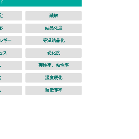
ド
定
融解
応
結晶化度
ルギー
等温結晶化
セス
硬化度
化
弾性率、粘性率
化
湿度硬化
化
熱伝導率